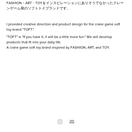
FASHION・ART・TOYをインスピレーションにありそうでなかったクレー
ンゲーム発のソフトトイブランドです。
I provided creative direction and product design for the crane game soft
toy brand "TOFT."
"TOFT" is "If you have it, it will be a little more fun." We will develop
products that fit into your daily life.
A crane game soft toy brand inspired by FASHION, ART, and TOY.